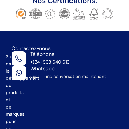
Nos Certifications:
Contactez-nous
Téléphone
Spécialistes
+(34) 938 640 613
dans
Whatsapp
le
Ouvrir une conversation maintenant
développement
de
produits
et
de
marques
pour
des