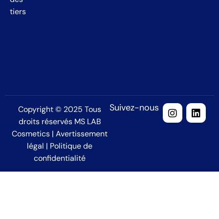
tiers
Location
We're
in
Barcelona
,
Spain
Suivez-nous
Copyright © 2025 Tous
droits réservés MS LAB
Cosmetics |
Avertissement
légal
|
Politique de
confidentialité