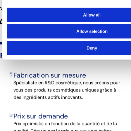
845
unités
Quantité minimale de commande personnalisée à partir de
Allow all
84
%
Produits sur mesure
Allow selection
Avantages cosmétiques
personnalisés
Deny
Pourquoi
nous choisir ?
Fabrication sur mesure
Spécialiste en R&D cosmétique, nous créons pour
vous des produits cosmétiques uniques grâce à
des ingrédients actifs innovants.
Prix sur demande
Prix optimisés en fonction de la quantité et de la
qualité. Déterminez le prix que vous souhaitez