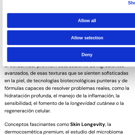
Sho
Pero la innovación, la verdadera, no puede ser solo un
barniz estético. No puede limitarse al diseño visual o al
Allow all
packaging
. Tiene que integrarse con valentía y
profundidad en el corazón de la formulación, en la
experiencia que tiene el usuario, en la tecnología
Allow selection
cosmética que se emplea y en la manera en que la
marca se comunica.
Deny
El consumidor
premium
está sediento de ingredientes
avanzados, de esas texturas que se sienten sofisticadas
en la piel, de tecnologías biotecnológicas punteras y de
fórmulas capaces de resolver problemas reales, como la
hidratación profunda, el manejo de la inflamación, la
sensibilidad, el fomento de la
longevidad cutánea
o la
regeneración celular.
Conceptos fascinantes como
Skin Longevity
, la
dermocosmética
premium
, el estudio del microbioma