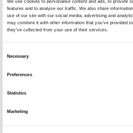
We use cookies to personalise content and ads, to provide s
features and to analyse our traffic. We also share informatio
En este panorama,
MS LAB
se dedica a desarrollar
use of our site with our social media, advertising and analyt
productos
skincare premium
que están perfectamente
may combine it with other information that you’ve provided to
sincronizados con las nuevas y altas expectativas de
they’ve collected from your use of their services.
este consumidor. Integramos con pasión la
innovación
biotecnológica
, la formulación más avanzada y la
personalización cosmética.
Consent
Necessary
Selection
La innovación: el motor que define el
posicionamiento de una marca
Preferences
En un mercado tan copado de productos que se
parecen, la
innovación
se convierte en el pilar ineludible
Statistics
para el posicionamiento de cualquier marca cosmética
premium
. La capacidad de ofrecer soluciones que sean
realmente novedosas, que demuestren su eficacia y que
Marketing
estén sólidamente respaldadas por la ciencia es lo que,
sin duda, marca una diferencia definitiva.