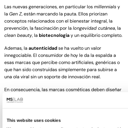
Las nuevas generaciones, en particular los
millennials
y
la
Gen Z
, están marcando la pauta. Ellos priorizan
conceptos relacionados con el bienestar integral, la
prevención, la fascinación por la
longevidad cutánea
, la
clean beauty
, la
biotecnología
y un equilibrio completo.
Ademas, la
autenticidad
se ha vuelto un valor
innegociable. El consumidor de hoy le da la espalda a
esas marcas que percibe como artificiales, genéricas o
que han sido construidas simplemente para subirse a
una ola viral sin un soporte de innovación real.
En consecuencia, las marcas cosméticas deben diseñar
estrategias mucho más sofisticadas y complejas. Esto
significa integrar de forma armónica la formulación
avanzada, un
storytelling
que conmueva y un
posicionamiento científico robusto, todo dentro de una
This website uses cookies
única y coherente propuesta de valor.