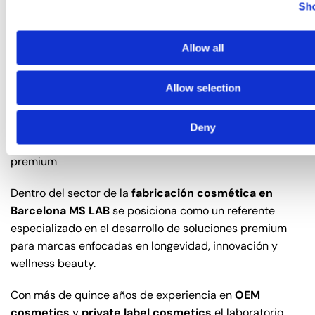
Sho
reforzar el posicionamiento aspiracional y diferenciador
de las marcas beauty.
Allow all
La escalabilidad productiva facilita que startups y
marcas emergentes puedan acceder a procesos
Allow selection
avanzados de
fabricación cosmética private label
sin
necesidad de asumir grandes inversiones industriales.
Deny
MS LAB aliado estratégico para marcas de cosmética
premium
Dentro del sector de la
fabricación cosmética en
Barcelona
MS LAB
se posiciona como un referente
especializado en el desarrollo de soluciones premium
para marcas enfocadas en longevidad, innovación y
wellness beauty.
Con más de quince años de experiencia en
OEM
cosmetics
y
private label cosmetics
el laboratorio