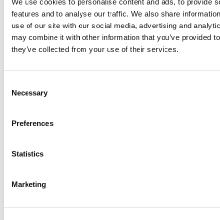
We use cookies to personalise content and ads, to provide s
features and to analyse our traffic. We also share informatio
La investigación constante permite desarrollar
use of our site with our social media, advertising and analyt
soluciones cosméticas alineadas con las nuevas
may combine it with other information that you’ve provided to
demandas del consumidor relacionadas con
healthy
they’ve collected from your use of their services.
aging
wellness beauty
y
cosmética regenerativa
.
La producción cosmética adaptada a tendencias
Consent
internacionales exige altos estándares de calidad,
Necessary
Selection
cumplimiento normativo y flexibilidad productiva.
La fabricación bajo normativas
GMP
e
ISO 22716
Preferences
garantiza seguridad trazabilidad y excelencia técnica
durante todas las fases productivas.
Statistics
La personalización de fórmulas texturas activos y
experiencias sensoriales resulta esencial dentro del
Marketing
mercado premium contemporáneo.
El desarrollo integral de packaging luxury permite