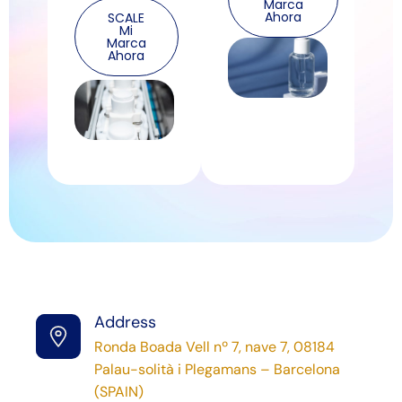
Marca
Ahora
SCALE
Mi
Marca
Ahora
Phone
Address
(+34)
Ronda Boada Vell nº 7, nave 7, 08184
938
Palau-solità i Plegamans – Barcelona
640
(SPAIN)