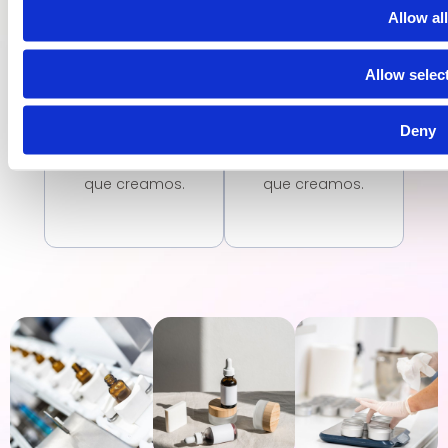
estándares
estándares
Allow all
de calidad en
de calidad en
nuestros
nuestros
Allow selec
procesos de
procesos de
fabricación y
fabricación y
Deny
en los
en los
cosméticos
cosméticos
que creamos.
que creamos.