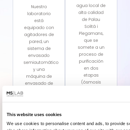
agua local de
Nuestro
alta calidad
laboratorio
de Palau
está
Solitá i
equipado con
Plegamans,
agitadores de
que se
pared, un
somete a un
sistema de
proceso de
envasado
purificación
semiautomático
en dos
y una
etapas
máquina de
(ósmosis
envasado de
inversa y
producto en
resina de
caliente,
intercambio
garantizando
iónico) para
una
This website uses cookies
garantizar la
producción
We use cookies to personalise content and ads, to provide so
pureza
eficiente y