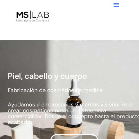
P
i
e
l
,
c
a
b
e
l
l
o
y
c
u
e
r
p
o
Fabricación de cosméticos a medida
Ayudamos a empresarios y marcas visionarios a
crear cosméticos premium listos para
comercializar. Desde el concepto hasta el product
acabado.