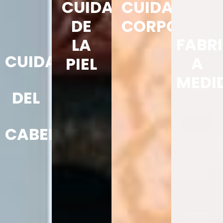
CUIDADO
CUIDADO
DE
CORPORAL
FABR
LA
CUIDADO
A
PIEL
MEDI
DEL
CABELLO