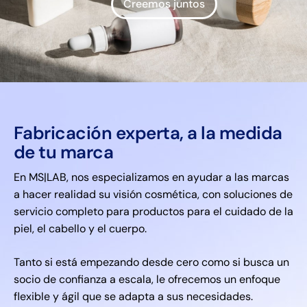
Creemos juntos
F
a
b
r
i
c
a
c
i
ó
n
e
x
p
e
r
t
a
,
a
l
a
m
e
d
i
d
a
d
e
t
u
m
a
r
c
a
En MS|LAB, nos especializamos en ayudar a las marcas
a hacer realidad su visión cosmética, con soluciones de
servicio completo para productos para el cuidado de la
piel, el cabello y el cuerpo.
Tanto si está empezando desde cero como si busca un
socio de confianza a escala, le ofrecemos un enfoque
flexible y ágil que se adapta a sus necesidades.