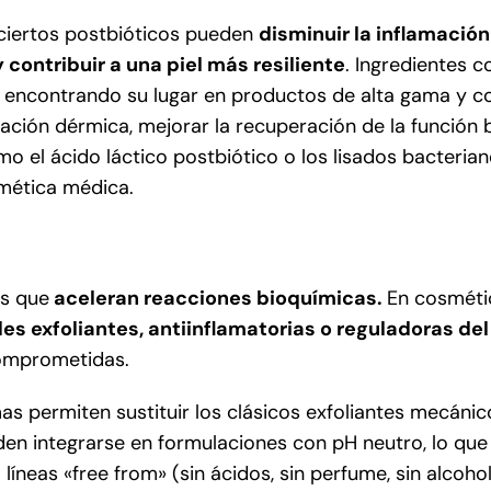
ciertos postbióticos pueden
disminuir la inflamació
 contribuir a una piel más resiliente
. Ingredientes c
 encontrando su lugar en productos de alta gama y c
ación dérmica, mejorar la recuperación de la función b
como el ácido láctico postbiótico o los lisados bacter
mética médica.
as que
aceleran reacciones bioquímicas.
En cosmétic
s exfoliantes, antiinflamatorias o reguladoras de
comprometidas.
imas permiten sustituir los clásicos exfoliantes mecáni
den integrarse en formulaciones con pH neutro, lo qu
a líneas «free from» (sin ácidos, sin perfume, sin alco