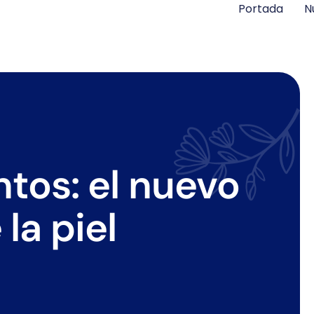
Portada
N
tos: el nuevo
la piel