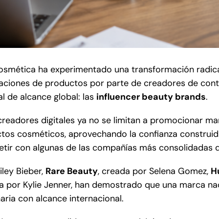
 cosmética ha experimentado una transformación radica
iones de productos por parte de creadores de cont
 de alcance global: las
influencer beauty brands
.
y creadores digitales ya no se limitan a promocionar 
ductos cosméticos, aprovechando la confianza constru
tir con algunas de las compañías más consolidadas d
iley Bieber,
Rare Beauty
, creada por Selena Gomez,
H
da por Kylie Jenner, han demostrado que una marca na
aria con alcance internacional.