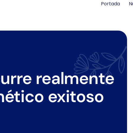
Portada
N
curre realmente
ético exitoso